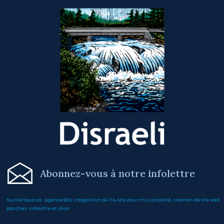
Abonnez-vous à notre infolettre
Numérique.ca
:
agence SEO
,
intégration de l'IA
,
site pour municipalité
,
création de site web
pas cher
,
infolettre
et plus!