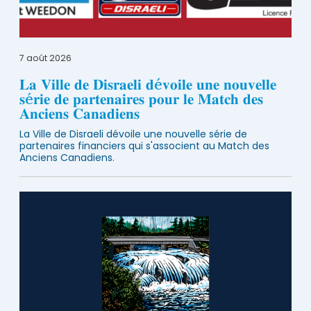
7 août 2026
𝐋𝐚 𝐕𝐢𝐥𝐥𝐞 𝐝𝐞 𝐃𝐢𝐬𝐫𝐚𝐞𝐥𝐢 𝐝é𝐯𝐨𝐢𝐥𝐞 𝐮𝐧𝐞 𝐧𝐨𝐮𝐯𝐞𝐥𝐥𝐞
𝐬é𝐫𝐢𝐞 𝐝𝐞 𝐩𝐚𝐫𝐭𝐞𝐧𝐚𝐢𝐫𝐞𝐬 𝐩𝐨𝐮𝐫 𝐥𝐞 𝐌𝐚𝐭𝐜𝐡 𝐝𝐞𝐬
𝐀𝐧𝐜𝐢𝐞𝐧𝐬 𝐂𝐚𝐧𝐚𝐝𝐢𝐞𝐧𝐬
La Ville de Disraeli dévoile une nouvelle série de
partenaires financiers qui s'associent au Match des
Anciens Canadiens.