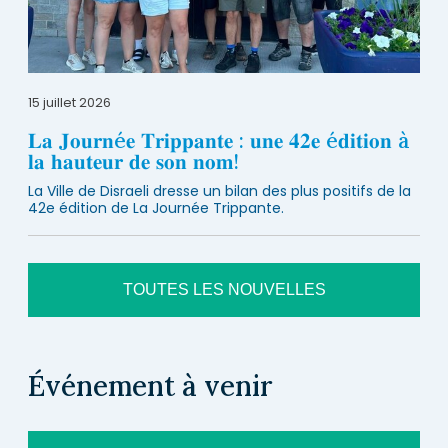
15 juillet 2026
𝐋𝐚 𝐉𝐨𝐮𝐫𝐧é𝐞 𝐓𝐫𝐢𝐩𝐩𝐚𝐧𝐭𝐞 : 𝐮𝐧𝐞 𝟒𝟐𝐞 é𝐝𝐢𝐭𝐢𝐨𝐧 à
𝐥𝐚 𝐡𝐚𝐮𝐭𝐞𝐮𝐫 𝐝𝐞 𝐬𝐨𝐧 𝐧𝐨𝐦!
La Ville de Disraeli dresse un bilan des plus positifs de la
42e édition de La Journée Trippante.
TOUTES LES NOUVELLES
Événement à venir