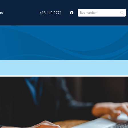
re
418 449-2771