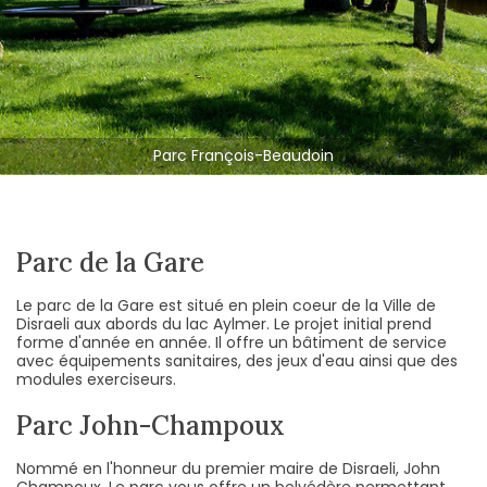
Parc François-Beaudoin
Parc John-Champoux
Parc de la Gare
Parc Lions
Parc Dion
Parc de la Gare
Le parc de la Gare est situé en plein coeur de la Ville de
Disraeli aux abords du lac Aylmer. Le projet initial prend
forme d'année en année. Il offre un bâtiment de service
avec équipements sanitaires, des jeux d'eau ainsi que des
modules exerciseurs.
Parc John-Champoux
Nommé en l'honneur du premier maire de Disraeli, John
Champoux. Le parc vous offre un belvédère permettant