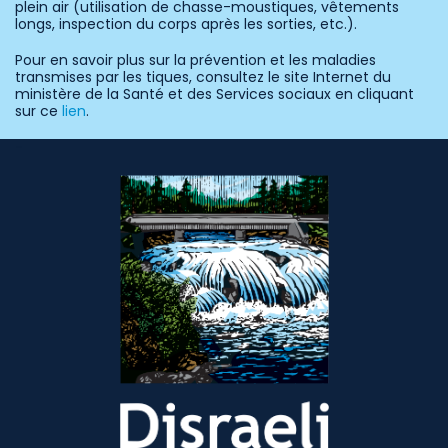
plein air (utilisation de chasse-moustiques, vêtements
longs, inspection du corps après les sorties, etc.).
Pour en savoir plus sur la prévention et les maladies
transmises par les tiques, consultez le site Internet du
ministère de la Santé et des Services sociaux en cliquant
sur ce
lien
.
-