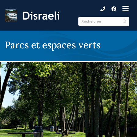
ubmenu (Municipalité )
ubmenu (Citoyens )
ubmenu (Culture et loisirs )
Parcs et espaces verts