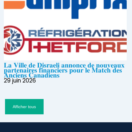
𝐋𝐚 𝐕𝐢𝐥𝐥𝐞 𝐝𝐞 𝐃𝐢𝐬𝐫𝐚𝐞𝐥𝐢 𝐚𝐧𝐧𝐨𝐧𝐜𝐞 𝐝𝐞 𝐧𝐨𝐮𝐯𝐞𝐚𝐮𝐱
𝐩𝐚𝐫𝐭𝐞𝐧𝐚𝐢𝐫𝐞𝐬 𝐟𝐢𝐧𝐚𝐧𝐜𝐢𝐞𝐫𝐬 𝐩𝐨𝐮𝐫 𝐥𝐞 𝐌𝐚𝐭𝐜𝐡 𝐝𝐞𝐬
𝐀𝐧𝐜𝐢𝐞𝐧𝐬 𝐂𝐚𝐧𝐚𝐝𝐢𝐞𝐧𝐬
29 juin 2026
Afficher tous
-