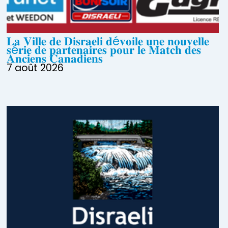
𝐋𝐚 𝐕𝐢𝐥𝐥𝐞 𝐝𝐞 𝐃𝐢𝐬𝐫𝐚𝐞𝐥𝐢 𝐝é𝐯𝐨𝐢𝐥𝐞 𝐮𝐧𝐞 𝐧𝐨𝐮𝐯𝐞𝐥𝐥𝐞
𝐬é𝐫𝐢𝐞 𝐝𝐞 𝐩𝐚𝐫𝐭𝐞𝐧𝐚𝐢𝐫𝐞𝐬 𝐩𝐨𝐮𝐫 𝐥𝐞 𝐌𝐚𝐭𝐜𝐡 𝐝𝐞𝐬
𝐀𝐧𝐜𝐢𝐞𝐧𝐬 𝐂𝐚𝐧𝐚𝐝𝐢𝐞𝐧𝐬
7 août 2026