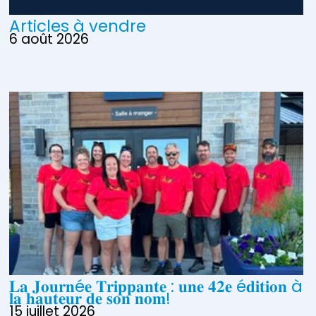
Articles à vendre
6 août 2026
𝐋𝐚 𝐉𝐨𝐮𝐫𝐧é𝐞 𝐓𝐫𝐢𝐩𝐩𝐚𝐧𝐭𝐞 : 𝐮𝐧𝐞 𝟒𝟐𝐞 é𝐝𝐢𝐭𝐢𝐨𝐧 à
𝐥𝐚 𝐡𝐚𝐮𝐭𝐞𝐮𝐫 𝐝𝐞 𝐬𝐨𝐧 𝐧𝐨𝐦!
15 juillet 2026