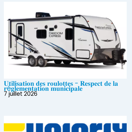
𝐔𝐭𝐢𝐥𝐢𝐬𝐚𝐭𝐢𝐨𝐧 𝐝𝐞𝐬 𝐫𝐨𝐮𝐥𝐨𝐭𝐭𝐞𝐬 - 𝐑𝐞𝐬𝐩𝐞𝐜𝐭 𝐝𝐞 𝐥𝐚
𝐫é𝐠𝐥𝐞𝐦𝐞𝐧𝐭𝐚𝐭𝐢𝐨𝐧 𝐦𝐮𝐧𝐢𝐜𝐢𝐩𝐚𝐥𝐞
7 juillet 2026