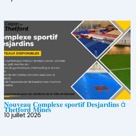
𝐍𝐨𝐮𝐯𝐞𝐚𝐮 𝐂𝐨𝐦𝐩𝐥𝐞𝐱𝐞 𝐬𝐩𝐨𝐫𝐭𝐢𝐟 𝐃𝐞𝐬𝐣𝐚𝐫𝐝𝐢𝐧𝐬 à
𝐓𝐡𝐞𝐭𝐟𝐨𝐫𝐝 𝐌𝐢𝐧𝐞𝐬
10 juillet 2026