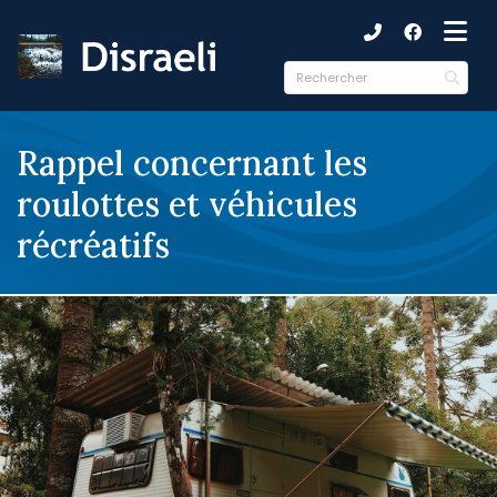
ubmenu (Municipalité )
ubmenu (Citoyens )
ubmenu (Culture et loisirs )
Rappel concernant les
roulottes et véhicules
récréatifs