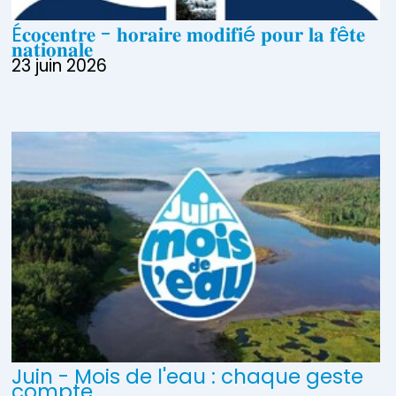
É𝐜𝐨𝐜𝐞𝐧𝐭𝐫𝐞 - 𝐡𝐨𝐫𝐚𝐢𝐫𝐞 𝐦𝐨𝐝𝐢𝐟𝐢é 𝐩𝐨𝐮𝐫 𝐥𝐚 𝐟ê𝐭𝐞
𝐧𝐚𝐭𝐢𝐨𝐧𝐚𝐥𝐞
23 juin 2026
Juin - Mois de l'eau : chaque geste
compte