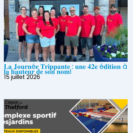
𝐋𝐚 𝐉𝐨𝐮𝐫𝐧é𝐞 𝐓𝐫𝐢𝐩𝐩𝐚𝐧𝐭𝐞 : 𝐮𝐧𝐞 𝟒𝟐𝐞 é𝐝𝐢𝐭𝐢𝐨𝐧 à
𝐥𝐚 𝐡𝐚𝐮𝐭𝐞𝐮𝐫 𝐝𝐞 𝐬𝐨𝐧 𝐧𝐨𝐦!
15 juillet 2026