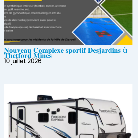
𝐍𝐨𝐮𝐯𝐞𝐚𝐮 𝐂𝐨𝐦𝐩𝐥𝐞𝐱𝐞 𝐬𝐩𝐨𝐫𝐭𝐢𝐟 𝐃𝐞𝐬𝐣𝐚𝐫𝐝𝐢𝐧𝐬 à
𝐓𝐡𝐞𝐭𝐟𝐨𝐫𝐝 𝐌𝐢𝐧𝐞𝐬
10 juillet 2026