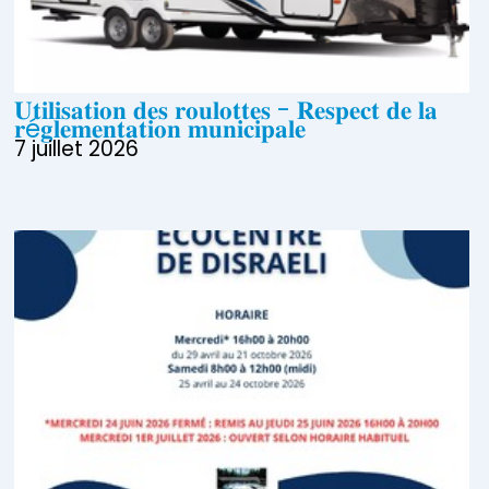
𝐔𝐭𝐢𝐥𝐢𝐬𝐚𝐭𝐢𝐨𝐧 𝐝𝐞𝐬 𝐫𝐨𝐮𝐥𝐨𝐭𝐭𝐞𝐬 - 𝐑𝐞𝐬𝐩𝐞𝐜𝐭 𝐝𝐞 𝐥𝐚
𝐫é𝐠𝐥𝐞𝐦𝐞𝐧𝐭𝐚𝐭𝐢𝐨𝐧 𝐦𝐮𝐧𝐢𝐜𝐢𝐩𝐚𝐥𝐞
7 juillet 2026