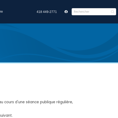
re
418 449-2771
au cours d'une séance publique régulière,
uivant.