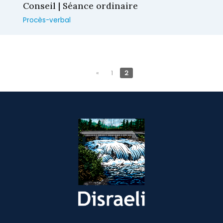
Conseil | Séance ordinaire
Procès-verbal
«
1
2